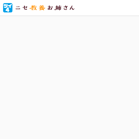
美術館、
セ教養」