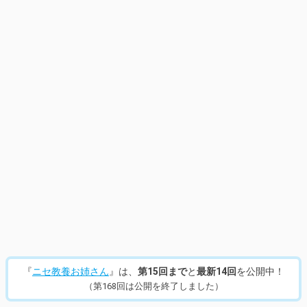
15
/
214
『
ニセ教養お姉さん
』は、
第15回まで
と
最新14回
を公開中！
（第168回は公開を終了しました）