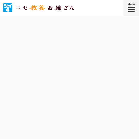
美術館、映画館、水族館、彫刻展、冠婚葬祭……ニセ教養お
姉さんと一緒に、「ニセ教養」でいろいろ満喫しましょ
う！
『ニセ教養お姉さん 1』
コミックス1巻、好評発売中！