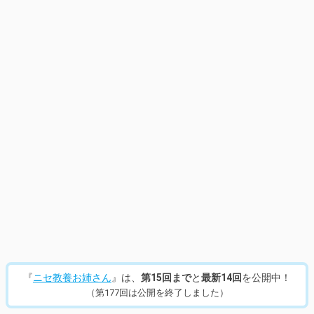
15
/
214
『
ニセ教養お姉さん
』は、
第15回まで
と
最新14回
を公開中！
（第177回は公開を終了しました）