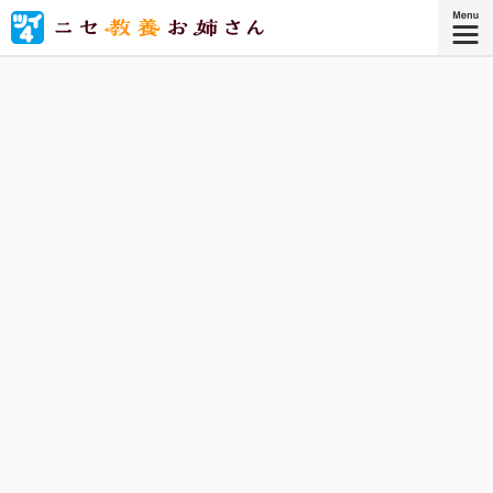
美術館、映画館、水族館、彫刻展、冠婚葬祭……ニセ教養お
姉さんと一緒に、「ニセ教養」でいろいろ満喫しましょ
う！
『ニセ教養お姉さん 1』
コミックス1巻、好評発売中！