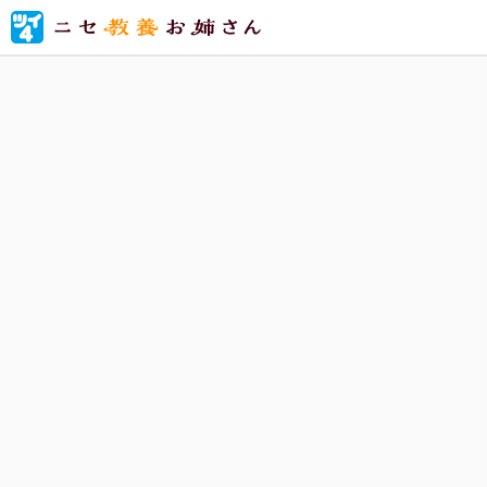
美術館、
セ教養」