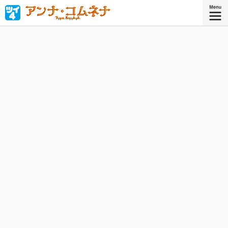
「私が皇帝になって世界を平和にする！」西洋中世唯一の
女性歴史家、ビザンツ皇女アンナ・コムネナの少女時代を
鮮やかに描く！
『アンナ・コムネナ』
コミックス6巻、好評発売中！