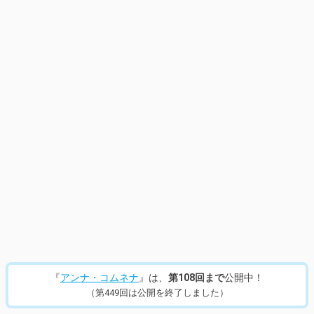
14
/
637
『
アンナ・コムネナ
』は、
第108回まで
公開中！
（第449回は公開を終了しました）