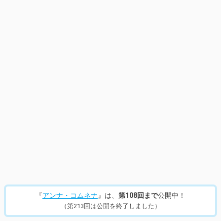
14
/
637
『
アンナ・コムネナ
』は、
第108回まで
公開中！
（第213回は公開を終了しました）