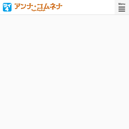
「私が皇帝になって世界を平和にする！」西洋中世唯一の
女性歴史家、ビザンツ皇女アンナ・コムネナの少女時代を
鮮やかに描く！
『アンナ・コムネナ』
コミックス6巻、好評発売中！