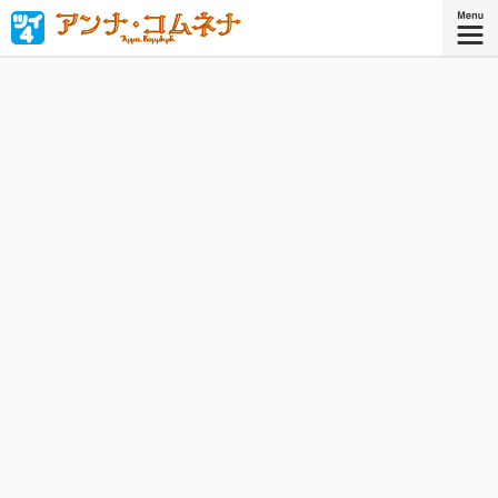
「私が皇帝になって世界を平和にする！」西洋中世唯一の
女性歴史家、ビザンツ皇女アンナ・コムネナの少女時代を
鮮やかに描く！
『アンナ・コムネナ』
コミックス6巻、好評発売中！