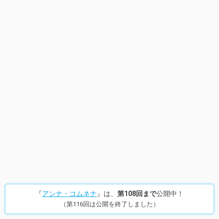
14
/
637
『
アンナ・コムネナ
』は、
第108回まで
公開中！
（第116回は公開を終了しました）