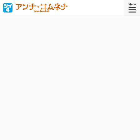
「私が皇帝になって世界を平和にする！」西洋中世唯一の
女性歴史家、ビザンツ皇女アンナ・コムネナの少女時代を
鮮やかに描く！
『アンナ・コムネナ』
コミックス6巻、好評発売中！