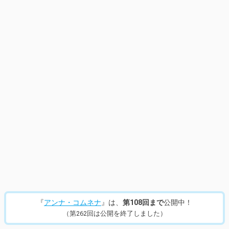
14
/
637
『
アンナ・コムネナ
』は、
第108回まで
公開中！
（第262回は公開を終了しました）