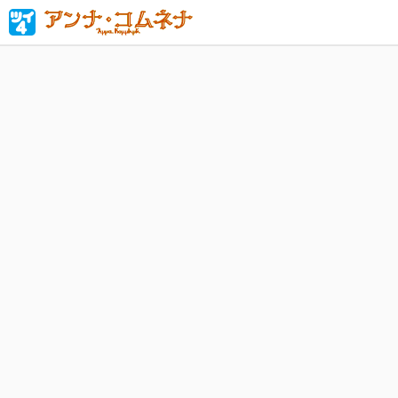
「私が皇
女アンナ