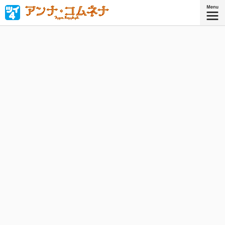
「私が皇帝になって世界を平和にする！」西洋中世唯一の
女性歴史家、ビザンツ皇女アンナ・コムネナの少女時代を
鮮やかに描く！
『アンナ・コムネナ』
コミックス6巻、好評発売中！