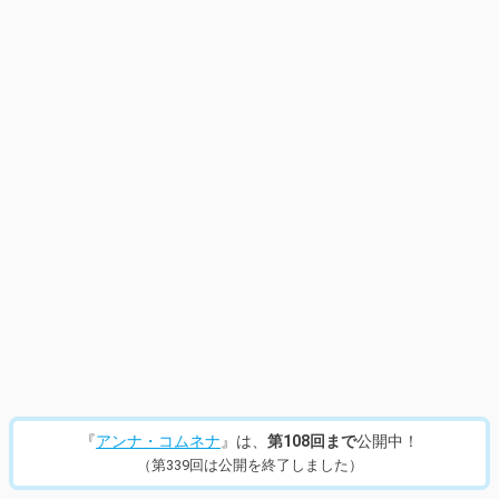
14
/
637
『
アンナ・コムネナ
』は、
第108回まで
公開中！
（第339回は公開を終了しました）