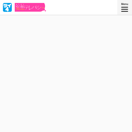
中野さんは、他人の心の声が視える女子高生。そのせいで知ってし
まった人気者・戸田くんの脳内は、自分への妄想であふれてい