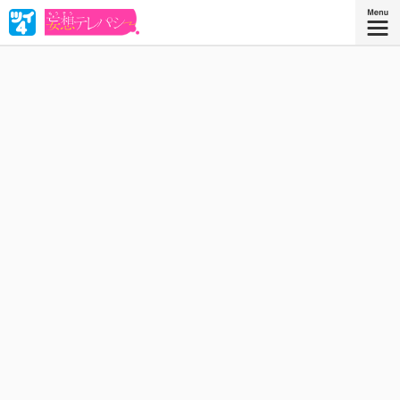
中野さんは、他人の心の声が視える女子高生。そのせいで知ってし
まった人気者・戸田くんの脳内は、自分への妄想であふれてい