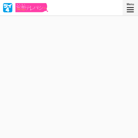
中野さんは、他人の心の声が視える女子高生。そのせいで知ってし
まった人気者・戸田くんの脳内は、自分への妄想であふれてい