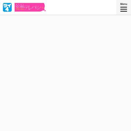
中野さんは、他人の心の声が視える女子高生。そのせいで知ってし
まった人気者・戸田くんの脳内は、自分への妄想であふれてい