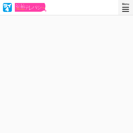
中野さんは、他人の心の声が視える女子高生。そのせいで知ってし
まった人気者・戸田くんの脳内は、自分への妄想であふれてい