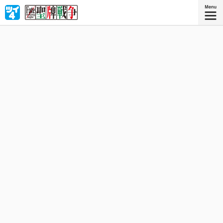
聖牌戦争──万能の願望器『聖牌』をめぐり７人の魔術師
（マスター）と英霊（サーヴァント）が「麻雀」で覇を競
い合う！ Fate×麻雀‼︎ サーヴァント達が繰り広げるかつ
てない死闘をその目で確かめろ‼︎
星海社COMICS