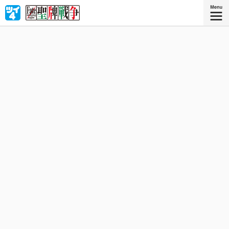
聖牌戦争──万能の願望器『聖牌』をめぐり７人の魔術師
（マスター）と英霊（サーヴァント）が「麻雀」で覇を競
い合う！ Fate×麻雀‼︎ サーヴァント達が繰り広げるかつ
てない死闘をその目で確かめろ‼︎
星海社COMICS