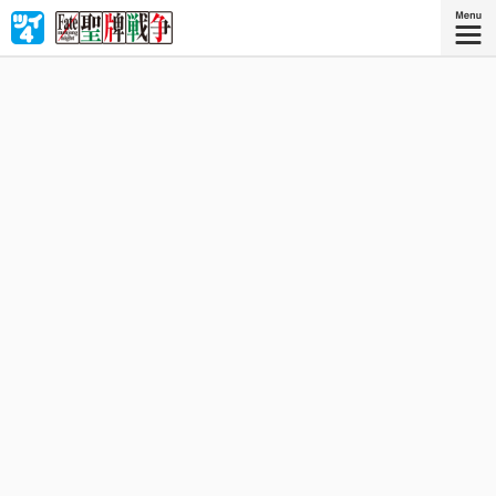
聖牌戦争──万能の願望器『聖牌』をめぐり７人の魔術師
（マスター）と英霊（サーヴァント）が「麻雀」で覇を競
い合う！ Fate×麻雀‼︎ サーヴァント達が繰り広げるかつ
てない死闘をその目で確かめろ‼︎
星海社COMICS