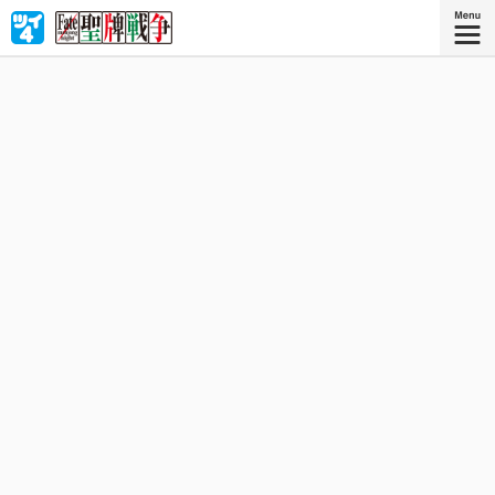
聖牌戦争──万能の願望器『聖牌』をめぐり７人の魔術師
（マスター）と英霊（サーヴァント）が「麻雀」で覇を競
い合う！ Fate×麻雀‼︎ サーヴァント達が繰り広げるかつ
てない死闘をその目で確かめろ‼︎
星海社COMICS