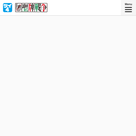
聖牌戦争──万能の願望器『聖牌』をめぐり７人の魔術師
（マスター）と英霊（サーヴァント）が「麻雀」で覇を競
い合う！ Fate×麻雀‼︎ サーヴァント達が繰り広げるかつ
てない死闘をその目で確かめろ‼︎
星海社COMICS