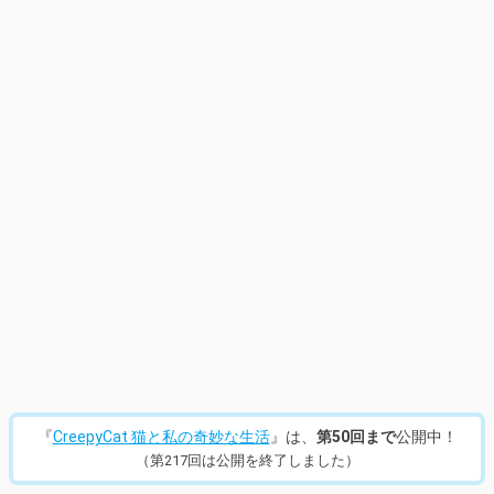
14
/
432
『
CreepyCat 猫と私の奇妙な生活
』は、
第50回まで
公開中！
（第217回は公開を終了しました）