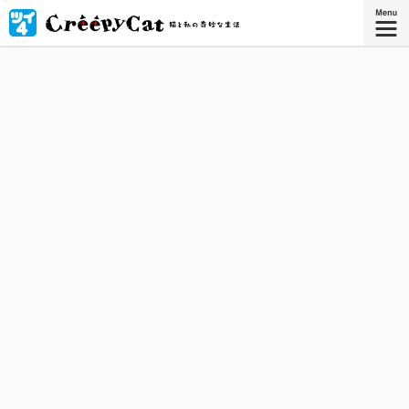
引っ越した古いお屋敷には、奇妙な猫 "クリーピーキャッ
ト"が住んでいた！ 猫と私の、無気味で、摩訶不思議な共同
生活がはじまる。
星海社COMICS
『CreepyCat 猫と私の奇妙な生活
4』