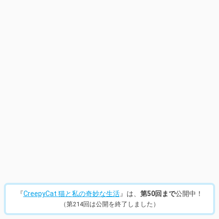
14
/
432
『
CreepyCat 猫と私の奇妙な生活
』は、
第50回まで
公開中！
（第214回は公開を終了しました）