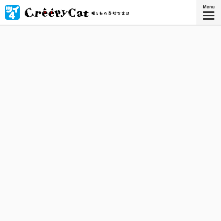
引っ越した古いお屋敷には、奇妙な猫 "クリーピーキャッ
ト"が住んでいた！ 猫と私の、無気味で、摩訶不思議な共同
生活がはじまる。
星海社COMICS
『CreepyCat 猫と私の奇妙な生活
4』