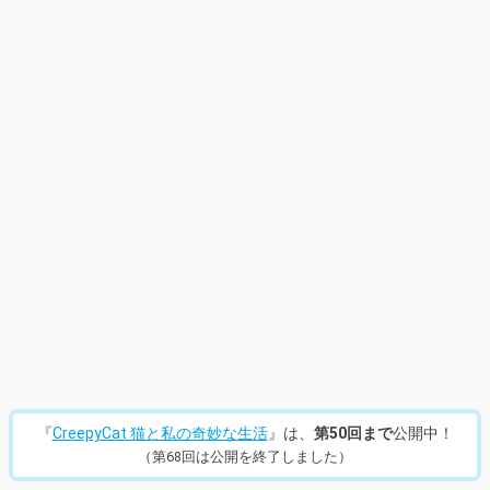
14
/
432
『
CreepyCat 猫と私の奇妙な生活
』は、
第50回まで
公開中！
（第68回は公開を終了しました）