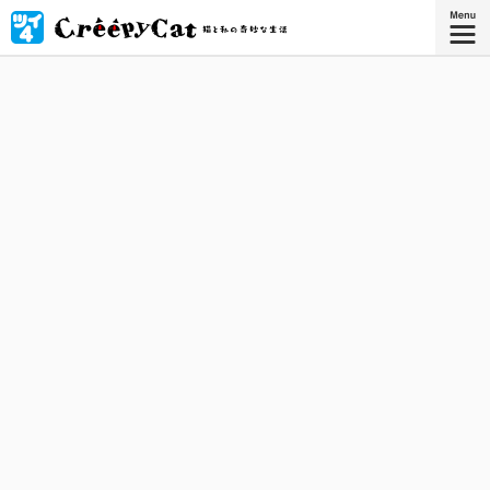
引っ越した古いお屋敷には、奇妙な猫 "クリーピーキャッ
ト"が住んでいた！ 猫と私の、無気味で、摩訶不思議な共同
生活がはじまる。
星海社COMICS
『CreepyCat 猫と私の奇妙な生活
4』