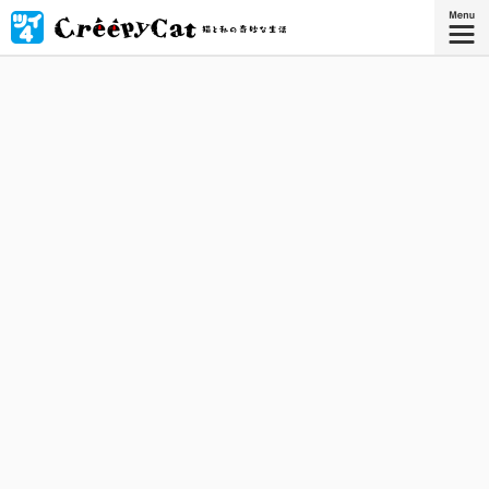
引っ越した古いお屋敷には、奇妙な猫 "クリーピーキャッ
ト"が住んでいた！ 猫と私の、無気味で、摩訶不思議な共同
生活がはじまる。
星海社COMICS
『CreepyCat 猫と私の奇妙な生活
4』