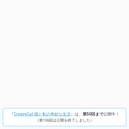
14
/
432
『
CreepyCat 猫と私の奇妙な生活
』は、
第50回まで
公開中！
（第136回は公開を終了しました）