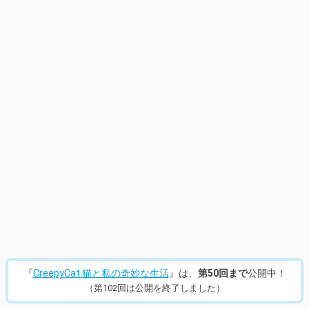
14
/
432
『
CreepyCat 猫と私の奇妙な生活
』は、
第50回まで
公開中！
（第102回は公開を終了しました）