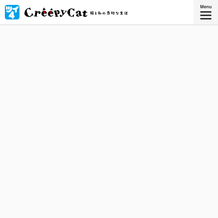
引っ越した古いお屋敷には、奇妙な猫 "クリーピーキャッ
ト"が住んでいた！ 猫と私の、無気味で、摩訶不思議な共同
生活がはじまる。
星海社COMICS
『CreepyCat 猫と私の奇妙な生活
4』