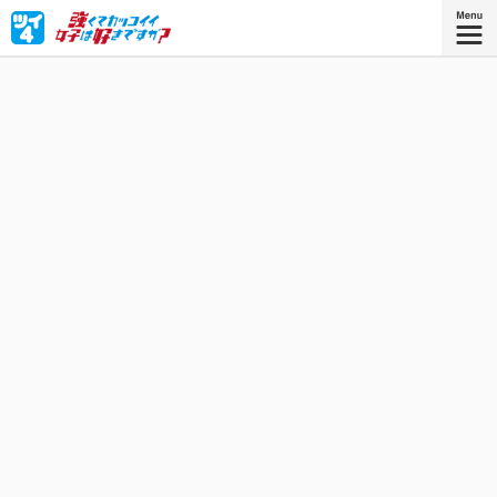
「強くてカッコイイ」女子になるべくプロレス団体に入門
した、「とてもかわいい」女子高生・美枝つかさ。超個性
的な3人の練習生と共に、プロレスラーを目指して日々特訓
中！
星海社COMICS