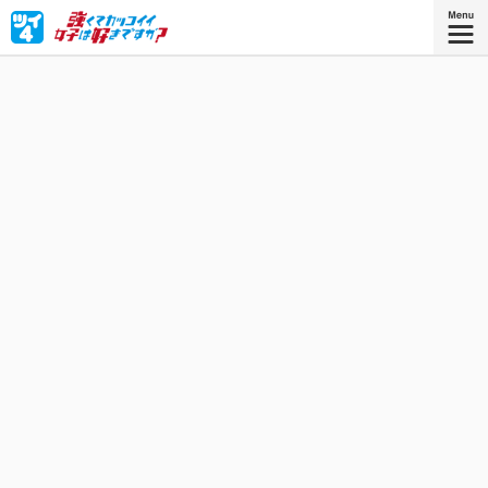
「強くてカッコイイ」女子になるべくプロレス団体に入門
した、「とてもかわいい」女子高生・美枝つかさ。超個性
的な3人の練習生と共に、プロレスラーを目指して日々特訓
中！
星海社COMICS