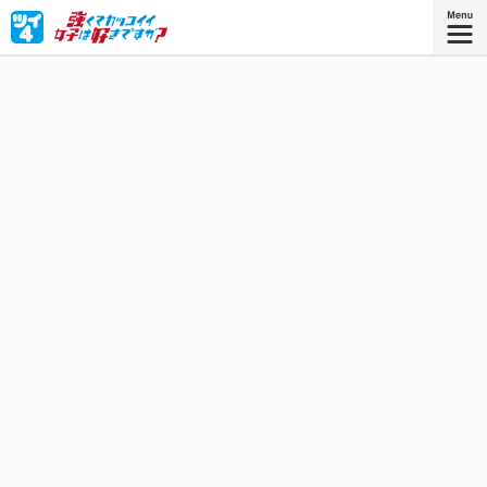
「強くてカッコイイ」女子になるべくプロレス団体に入門
した、「とてもかわいい」女子高生・美枝つかさ。超個性
的な3人の練習生と共に、プロレスラーを目指して日々特訓
中！
星海社COMICS