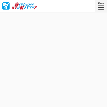
「強くてカッコイイ」女子になるべくプロレス団体に入門
した、「とてもかわいい」女子高生・美枝つかさ。超個性
的な3人の練習生と共に、プロレスラーを目指して日々特訓
中！
星海社COMICS