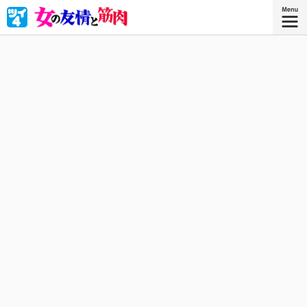
恋も仕事も友情も、ぜーんぶがんばりマッスル！
星海社COMICS
『女の友情と筋肉 ８』
描き下ろしを加えたコミックス8巻、好
評発売中！