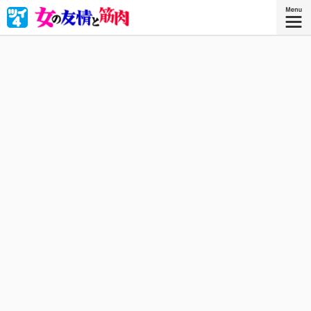
恋も仕事も友情も、ぜーんぶがんばりマッスル！
星海社COMICS
『女の友情と筋肉 ８』
描き下ろしを加えたコミックス8巻、好
評発売中！