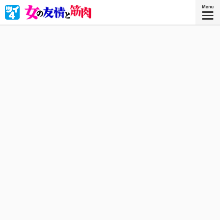
恋も仕事も友情も、ぜーんぶがんばりマッスル！
星海社COMICS
『女の友情と筋肉 ８』
描き下ろしを加えたコミックス8巻、好
評発売中！