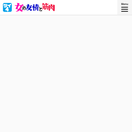
恋も仕事も友情も、ぜーんぶがんばりマッスル！
星海社COMICS
『女の友情と筋肉 ８』
描き下ろしを加えたコミックス8巻、好
評発売中！