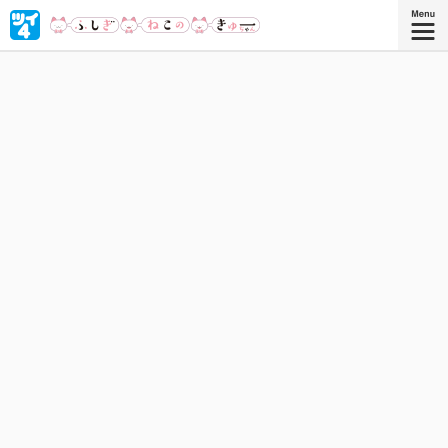
キュートなきゅーちゃんはふしぎねこ。踊って、歌って、