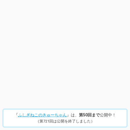
13
/
870
『
ふしぎねこのきゅーちゃん
』は、
第50回まで
公開中！
（第721回は公開を終了しました）