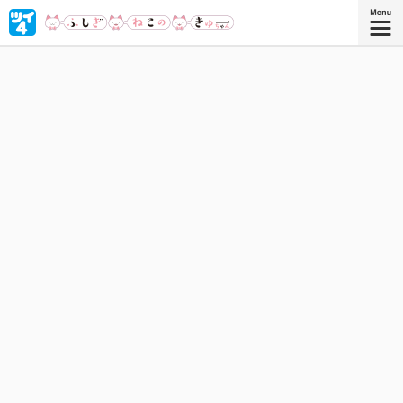
キュートなきゅーちゃんはふしぎねこ。踊って、歌って、