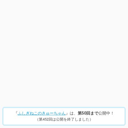
13
/
870
『
ふしぎねこのきゅーちゃん
』は、
第50回まで
公開中！
（第452回は公開を終了しました）