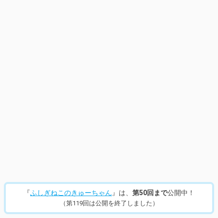
13
/
870
『
ふしぎねこのきゅーちゃん
』は、
第50回まで
公開中！
（第119回は公開を終了しました）