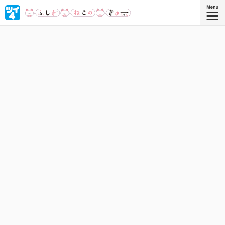
キュートなきゅーちゃんはふしぎねこ。踊って、歌って、