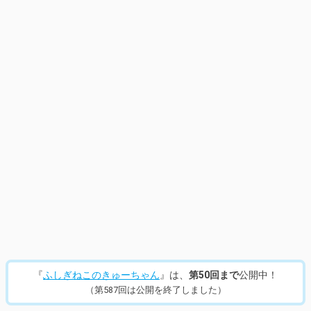
13
/
870
『
ふしぎねこのきゅーちゃん
』は、
第50回まで
公開中！
（第587回は公開を終了しました）