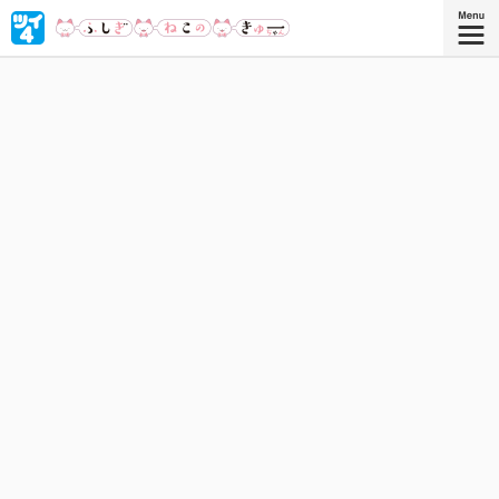
キュートなきゅーちゃんはふしぎねこ。踊って、歌って、