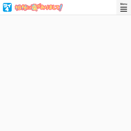
〝特徴〟と呼ばれる能力持ち揃いの特殊防衛課。巳口（み
ぐち）と子川（ねがわ）のでこぼこコンビが、ハラハラド
キドキの警察コメディ！
『相棒に毒がありまして！ ３』
コミックス3巻、好評発売中！