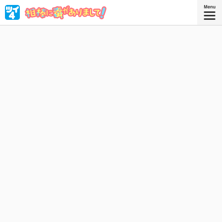
〝特徴〟と呼ばれる能力持ち揃いの特殊防衛課。巳口（み
ぐち）と子川（ねがわ）のでこぼこコンビが、ハラハラド
キドキの警察コメディ！
『相棒に毒がありまして！ ３』
コミックス3巻、好評発売中！