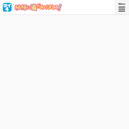
〝特徴〟と呼ばれる能力持ち揃いの特殊防衛課。巳口（み
ぐち）と子川（ねがわ）のでこぼこコンビが、ハラハラド
キドキの警察コメディ！
『相棒に毒がありまして！ ３』
コミックス3巻、好評発売中！