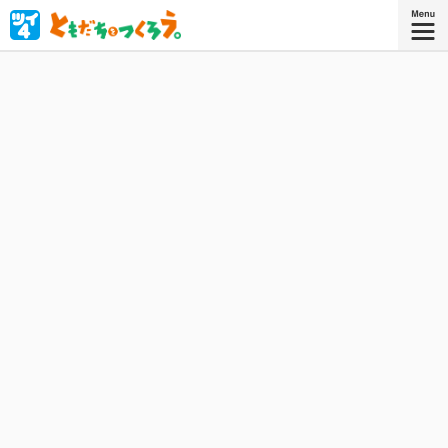
ぼっちの女子高生・美鈴が、変態男子・正太郎の協力（妨
害）のもと、ともだちづくりに挑む‼︎
星海社COMICS
『ともだちをつくろう。』
描き下ろしを加えたコミックス1・2巻、
好評発売中!!