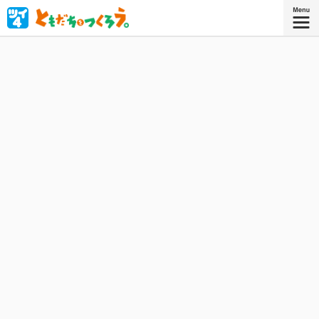
ぼっちの女子高生・美鈴が、変態男子・正太郎の協力（妨
害）のもと、ともだちづくりに挑む‼︎
星海社COMICS
『ともだちをつくろう。』
描き下ろしを加えたコミックス1・2巻、
好評発売中!!