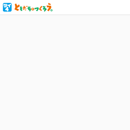
ぼっちの
くりに挑む‼