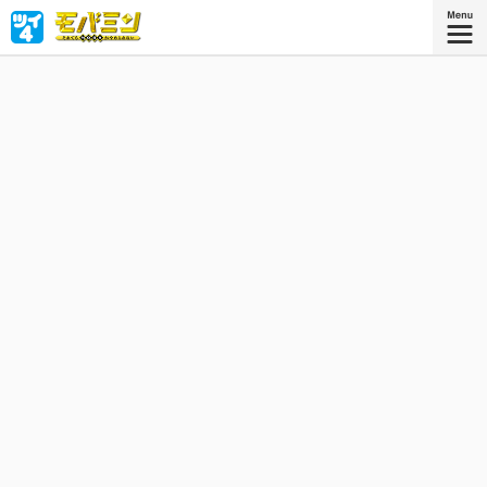
あなたはＭＯＢＡ（マルチプレイヤーオンラインバトルア
リーナ）をプレイしたことがありますか？ ある人は共感必
至！ ない人は修羅道へようこそ！ あるあるおもしろゲーミ
ングコメディ!!
『モバミン それでもMOBAがや