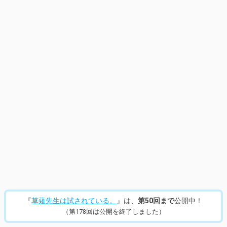
14
/
360
『
草薙先生は試されている。
』は、
第50回まで
公開中！
（第178回は公開を終了しました）