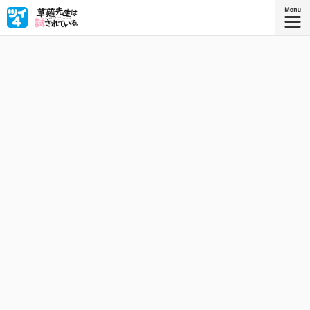
15年前に諦めたはずだった親友（♀）への恋。その愛娘・
一姫が自分の教え子に！？ 彼女の猛烈アタックにたじろ
ぐ草薙先生（♀/36）の試練の刻が始まる！
星海社COMICS
『草薙先生は試されている。 3』
描き下ろしを加えたコミックス3巻、好