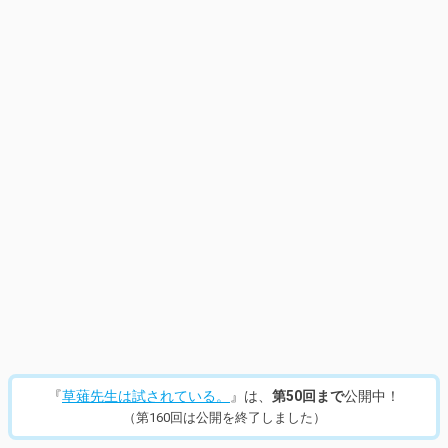
14
/
360
『
草薙先生は試されている。
』は、
第50回まで
公開中！
（第160回は公開を終了しました）