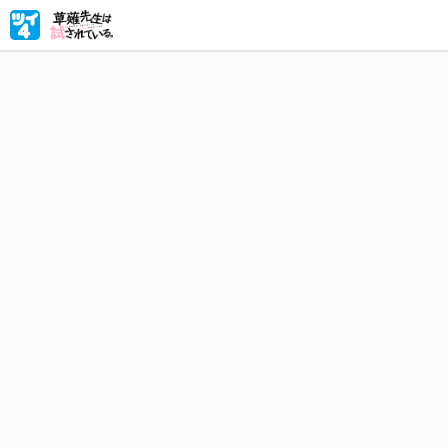
15年前
に！？ 