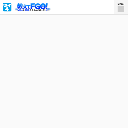
世界を破滅から救うため、英霊を召喚して戦うマスター・
ぐだお。英霊たちのことをもっと詳しく理解して絆を深め
るために歴史の勉強をしてみたけれど、難しくて全くわか
らない……だったら英霊たち本人から、偉人と神話について
教えてもらおう！『Fate/Grand Order』公式コミックス!!