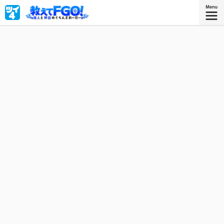
世界を破滅から救うため、英霊を召喚して戦うマスター・
ぐだお。英霊たちのことをもっと詳しく理解して絆を深め
るために歴史の勉強をしてみたけれど、難しくて全くわか
らない……だったら英霊たち本人から、偉人と神話について
教えてもらおう！『Fate/Grand Order』公式コミックス!!