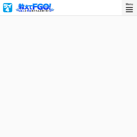
世界を破滅から救うため、英霊を召喚して戦うマスター・
ぐだお。英霊たちのことをもっと詳しく理解して絆を深め
るために歴史の勉強をしてみたけれど、難しくて全くわか
らない……だったら英霊たち本人から、偉人と神話について
教えてもらおう！『Fate/Grand Order』公式コミックス!!